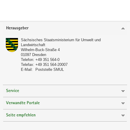
a
v
i
Footer-
g
Herausgeber
Bereich
a
t
Sächsisches Staatsministerium für Umwelt und
Landwirtschaft
i
Wilhelm-Buck-Straße 4
o
01097
Dresden
Telefon:
+49 351 564-0
n
Telefax:
+49 351 564-20007
E-Mail:
Poststelle SMUL
Service
Verwandte Portale
Seite empfehlen